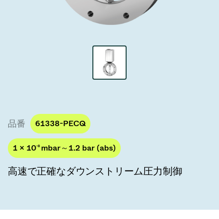
真空トランスファーバルブ
真空トランスファードア
真空マルチバルブユニット
真空バルブ設計オプション
ITER真空バルブカタログ
品番
61338-PECQ
真空バルブ技術
1 × 10
-8
mbar～1.2 bar (abs)
高速で正確なダウンストリーム圧力制御