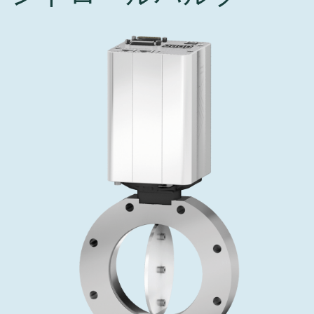
インベストリレーションズ
Semicon India 2026で精密技術を追求
Semic
真空アングルバルブ、インラインバルブ、シリンダーバル
OLED 蒸着
コーティング
結晶成長
固定価格修理サービス
コーポレートガバナンス
ブ
し、進歩を支えます。
新し、
キャリア
イオン注入
産業分野
真空乾燥
VATサービスセンター
General Meeting
真空バタフライバルブ
サプライチェーンマネジメント
CVD
真空減菌
発電
Event calendar
真空振り子式バルブ
ダウンロード
OLEDのインクジェット印刷
医薬品の凍結乾燥
研究分野
Analyst coverage
圧力リリーフ／ベントバルブ
Glossary
サブファブシステム
あなたのアプリケーション
Contact for investors
ガス封入弁
連絡先
News services
3ポジションバルブ
バキュームチェックバルブ
緊急遮断/ビームストッパーバルブ
真空オールメタルバルブ