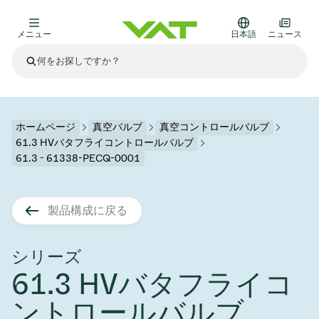
メニュー
日本語
ニュース
最新ニュース
すべてのニュースを見る
VATについて
ホームページ
真空バルブ
真空コントロールバルブ
61.3 HVバタフライコントロールバルブ
真空バルブ
61.3 - 61338-PECQ-0001
その他製品
フランジコネクタとガスケット
医療・医薬品分野
製品構成に戻る
かいけつさく
真空コントロールバルブ
半導体製造
プロセスコントロールとアイソレーション
ディスプレイのドライエッチング
真空炉
太陽電池薄膜の蒸着
宇宙シミュレーション
アップグレード＆レトロフィットソリューション
Financial reports
モーションコンポーネント
科学機器
シリーズ
製品サービス
真空アイソレーションバルブ
基板搬送
ディスプレイ製造
スパッタリング
真空輸送
サブファブシステム
高エネルギー物理学
スペアパーツ
Presentations
VATエッジ溶接メタルベローズ
61.3 HVバタフライコ
企業責任
真空ゲートバルブ
サブファブシステム
薄膜封止(CVD)
科学機器と医学
バッテリー製造
標準修理サービス
Shares and debt
ントロールバルブ
真空モジュール
9月 17, 2026
イベント情報
9月 2, 2