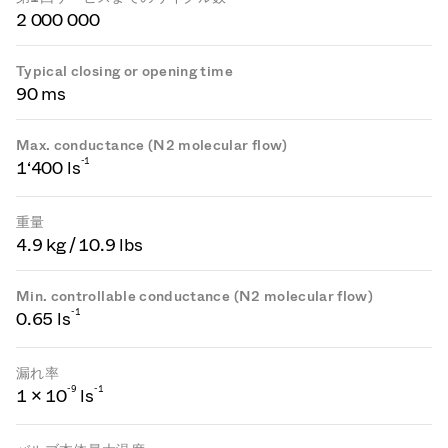
2 000 000
Typical closing or opening time
90 ms
Max. conductance (N2 molecular flow)
-1
1‘400 ls
重量
4.9 kg / 10.9 lbs
Min. controllable conductance (N2 molecular flow)
-1
0.65 ls
漏れ率
-
9
-1
1 × 10
ls