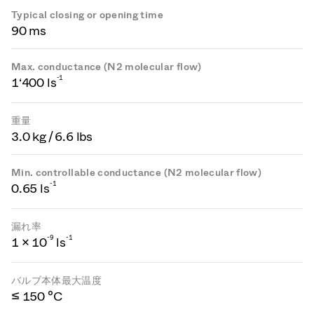
Typical closing or opening time
90 ms
Max. conductance (N2 molecular flow)
-1
1‘400 ls
重量
3.0 kg / 6.6 lbs
Min. controllable conductance (N2 molecular flow)
-1
0.65 ls
漏れ率
-
9
-1
1 × 10
ls
バルブ本体最大温度
≤ 150 °C