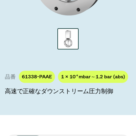
真空トランスファーバルブ
真空トランスファードア
真空マルチバルブユニット
真空バルブ設計オプション
ITER真空バルブカタログ
品番
61338-PAAE
1 × 10
-8
mbar～1.2 bar (abs)
真空バルブ技術
高速で正確なダウンストリーム圧力制御