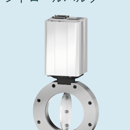
インベストリレーションズ
Semicon India 2026で精密技術を追求
Semic
真空アングルバルブ、インラインバルブ、シリンダーバル
OLED 蒸着
コーティング
結晶成長
固定価格修理サービス
コーポレートガバナンス
ブ
し、進歩を支えます。
新し、
キャリア
イオン注入
産業分野
真空乾燥
VATサービスセンター
General Meeting
真空バタフライバルブ
サプライチェーンマネジメント
CVD
真空減菌
発電
Event calendar
真空振り子式バルブ
ダウンロード
OLEDのインクジェット印刷
医薬品の凍結乾燥
研究分野
Analyst coverage
圧力リリーフ／ベントバルブ
Glossary
サブファブシステム
あなたのアプリケーション
Contact for investors
ガス封入弁
連絡先
News services
3ポジションバルブ
バキュームチェックバルブ
緊急遮断/ビームストッパーバルブ
真空オールメタルバルブ