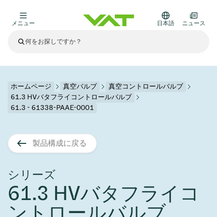
メニュー
日本語
ニュース
最新ニュース
すべてのニュースを見る
VATについて
ホームページ
真空バルブ
真空コントロールバルブ
61.3 HVバタフライコントロールバルブ
真空バルブ
61.3 - 61338-PAAE-0001
その他製品
フランジコネクタとガスケット
医療・医薬品分野
製品構成に戻る
かいけつさく
真空コントロールバルブ
半導体製造
プロセスコントロールとアイソレーション
ディスプレイのドライエッチング
真空炉
太陽電池薄膜の蒸着
宇宙シミュレーション
アップグレード＆レトロフィットソリューション
Financial reports
モーションコンポーネント
科学機器
シリーズ
製品サービス
真空アイソレーションバルブ
基板搬送
ディスプレイ製造
スパッタリング
真空輸送
サブファブシステム
高エネルギー物理学
スペアパーツ
Presentations
VATエッジ溶接メタルベローズ
61.3 HVバタフライコ
企業責任
真空ゲートバルブ
サブファブシステム
薄膜封止(CVD)
科学機器と医学
バッテリー製造
標準修理サービス
Shares and debt
ントロールバルブ
真空モジュール
9月 17, 2026
イベント情報
9月 2, 2