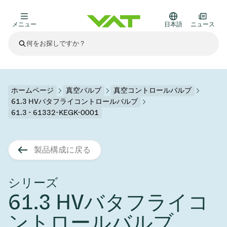
メニュー
日本語
ニュース
最新ニュース
すべてのニュースを見る
VATについて
ホームページ
真空バルブ
真空コントロールバルブ
61.3 HVバタフライコントロールバルブ
真空バルブ
61.3 - 61332-KEGK-0001
その他製品
フランジコネクタとガスケット
医療・医薬品分野
製品構成に戻る
かいけつさく
真空コントロールバルブ
半導体製造
プロセスコントロールとアイソレーション
ディスプレイのドライエッチング
真空炉
太陽電池薄膜の蒸着
宇宙シミュレーション
アップグレード＆レトロフィットソリューション
Financial reports
モーションコンポーネント
科学機器
シリーズ
製品サービス
真空アイソレーションバルブ
基板搬送
ディスプレイ製造
スパッタリング
真空輸送
サブファブシステム
高エネルギー物理学
スペアパーツ
Presentations
VATエッジ溶接メタルベローズ
61.3 HVバタフライコ
企業責任
真空ゲートバルブ
サブファブシステム
薄膜封止(CVD)
科学機器と医学
バッテリー製造
標準修理サービス
Shares and debt
ントロールバルブ
真空モジュール
9月 17, 2026
イベント情報
9月 2, 2