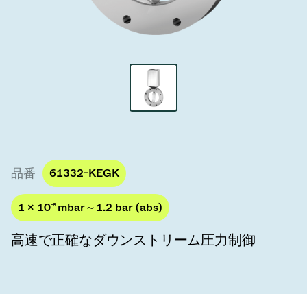
真空トランスファーバルブ
真空トランスファードア
真空マルチバルブユニット
真空バルブ設計オプション
ITER真空バルブカタログ
品番
61332-KEGK
真空バルブ技術
1 × 10
-8
mbar～1.2 bar (abs)
高速で正確なダウンストリーム圧力制御