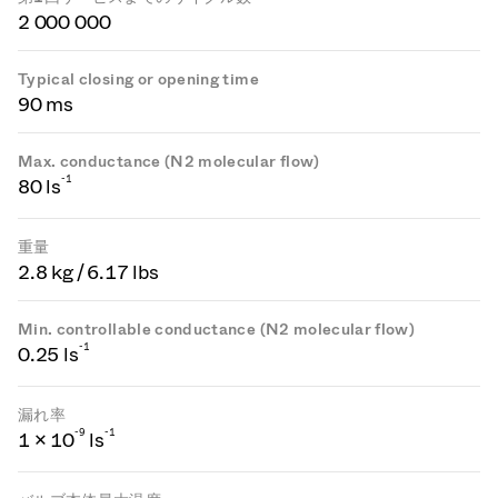
2 000 000
Typical closing or opening time
90 ms
Max. conductance (N2 molecular flow)
-1
80 ls
重量
2.8 kg / 6.17 lbs
Min. controllable conductance (N2 molecular flow)
-1
0.25 ls
漏れ率
-
9
-1
1 × 10
ls