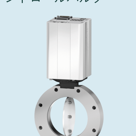
インベストリレーションズ
Semicon India 2026で精密技術を追求
Semic
真空アングルバルブ、インラインバルブ、シリンダーバル
OLED 蒸着
コーティング
結晶成長
固定価格修理サービス
コーポレートガバナンス
ブ
し、進歩を支えます。
新し、
キャリア
イオン注入
産業分野
真空乾燥
VATサービスセンター
General Meeting
真空バタフライバルブ
サプライチェーンマネジメント
CVD
真空減菌
発電
Event calendar
真空振り子式バルブ
ダウンロード
OLEDのインクジェット印刷
医薬品の凍結乾燥
研究分野
Analyst coverage
圧力リリーフ／ベントバルブ
Glossary
サブファブシステム
あなたのアプリケーション
Contact for investors
ガス封入弁
連絡先
News services
3ポジションバルブ
バキュームチェックバルブ
緊急遮断/ビームストッパーバルブ
真空オールメタルバルブ