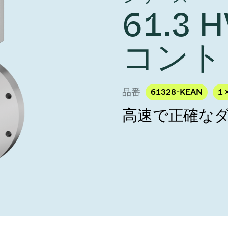
し、未来を実現しま
year 2026 Results
61.3
／ベントバルブ
age
Ad hoc announcement pursuant 
リケーション
nvestors
LR
クジェット印刷
乾燥
コント
バルブ
s
ステム
ェックバルブ
ームストッパーバルブ
品番
61328-KEAN
1 
タルバルブ
高速で正確な
ファーバルブ