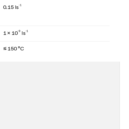
-1
0.15 ls
-
9
-1
1 × 10
ls
≤ 150 °C