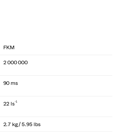
FKM
2 000 000
90 ms
-1
22 ls
2.7 kg / 5.95 lbs