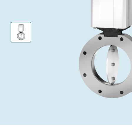
インベストリレーションズ
イオン注入
真空乾燥
を追求し、進歩を支えます。
術を革新
圧力リリーフ
研究分野
Analyst cover
す。
CVD
真空減菌
キャリア
ガス封入弁
あなたのアプ
Contact for i
OLEDのイン
医薬品の凍結
3ポジション
News service
サプライチェーンマネジメント
サブファブシ
バキュームチ
ダウンロード
緊急遮断/ビ
真空オールメ
Glossary
真空トランス
連絡先