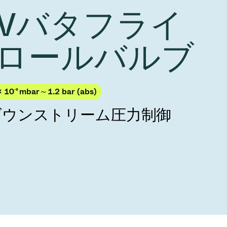
Acquisition of Atonarp
 HVバタフライ
to Art. 53
Ad hoc announcement pursuant to Art. 53
LR
ロールバルブ
× 10
-8
mbar～1.2 bar (abs)
ダウンストリーム圧力制御