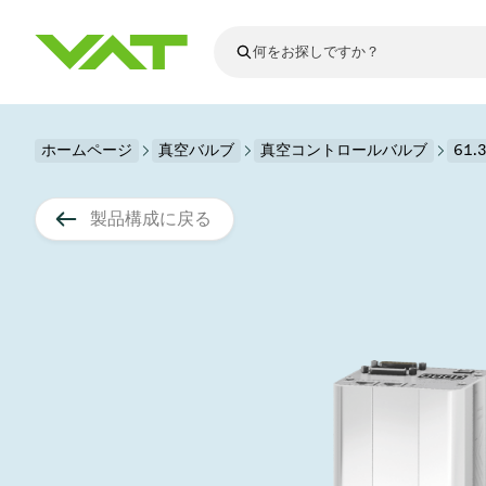
最新ニュース
ホームページ
真空バルブ
真空コントロールバルブ
すべてのニュースを見る
61
VATについて
真空バルブ
製品構成に戻る
フランジコネ
その他製品
モーションコ
真空コントロ
半導体製造
アップグレー
Financial repo
医療・医薬品
VATエッジ溶
真空アイソレ
ディスプレイ
スペアパーツ
Presentations
かいけつさく
科学機器
プロセスコン
ディスプレイ
真空炉
太陽電池薄膜
宇宙シミュレ
真空モジュー
真空ゲートバ
科学機器と医
標準修理サー
Shares and de
基板搬送
スパッタリン
真空輸送
サブファブシ
高エネルギー
製品サービス
真空アングル
コーティング
固定価格修理
コーポレート
サブファブシ
薄膜封止(CVD
バッテリー製
9月 17, 2026
イベント情報
9月 2, 202
真空バタフラ
産業分野
VATサービス
General Meet
企業責任
OLED 蒸着
結晶成長
Semicon India 2026で精密技術
Semico
真空振り子式
発電
Event calenda