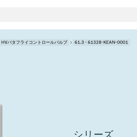
.3 HVバタフライコントロールバルブ
61.3 - 61328-KEAN-0001
クタとガスケット
ンポーネント
ールバルブ
ド＆レトロフィットソリューション
rts
真空ト
分野
接メタルベローズ
ーションバルブ
製造
真空マ
トロールとアイソレーション
のドライエッチング
の蒸着
ーション
ル
ルブ
学
ビス
bt
真空バ
グ
ステム
物理学
バルブ、インラインバルブ、シリンダーバルブ
サービス
ガバナンス
ITE
ステム
)
造
6
イベント情報
7月 22, 2026
投資家情報
A
イバルブ
センター
ing
真空バ
シリーズ
n Taiwan 2026で精密技
VAT Media Release on 
バルブ
r