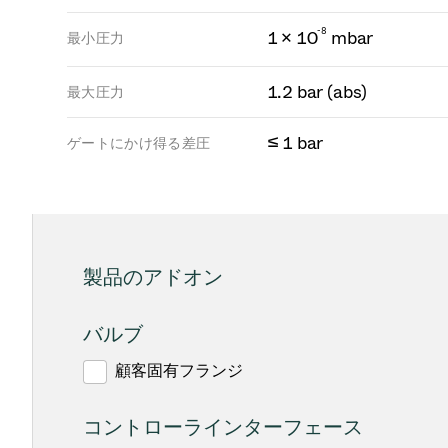
-
8
1 × 10
mbar
最小圧力
1.2 bar (abs)
最大圧力
≤ 1 bar
ゲートにかけ得る差圧
製品のアドオン
バルブ
顧客固有フランジ
コントローラインターフェース