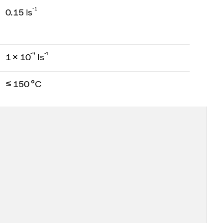
-1
0.15 ls
-
9
-1
1 × 10
ls
≤ 150 °C