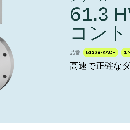
し、未来を実現しま
year 2026 Results
61.3
／ベントバルブ
age
Ad hoc announcement pursuant 
リケーション
nvestors
LR
クジェット印刷
乾燥
コント
バルブ
s
ステム
ェックバルブ
ームストッパーバルブ
品番
61328-KACF
1 
タルバルブ
高速で正確な
ファーバルブ