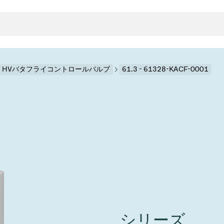
.3 HVバタフライコントロールバルブ
61.3 - 61328-KACF-0001
クタとガスケット
ンポーネント
ールバルブ
ド＆レトロフィットソリューション
rts
真空ト
分野
接メタルベローズ
ーションバルブ
製造
真空マ
トロールとアイソレーション
のドライエッチング
の蒸着
ーション
ル
ルブ
学
ビス
bt
真空バ
グ
ステム
物理学
バルブ、インラインバルブ、シリンダーバルブ
サービス
ガバナンス
ITE
ステム
)
造
6
イベント情報
7月 22, 2026
投資家情報
A
イバルブ
センター
ing
真空バ
シリーズ
n Taiwan 2026で精密技
VAT Media Release on 
バルブ
r