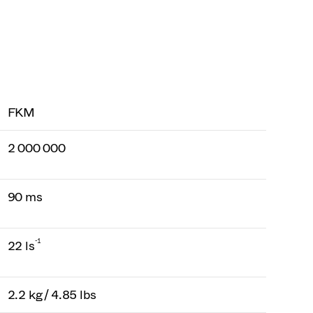
FKM
2 000 000
90 ms
-1
22 ls
2.2 kg / 4.85 lbs