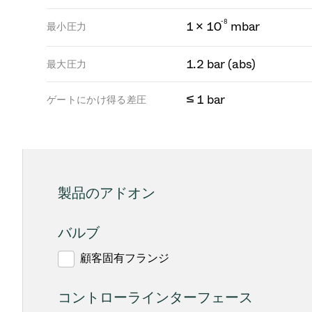
-
8
1 × 10
mbar
最小圧力
1.2 bar (abs)
最大圧力
≤ 1 bar
ゲートにかけ得る差圧
製品のアドオン
バルブ
顧客固有フランジ
コントローラインターフェース