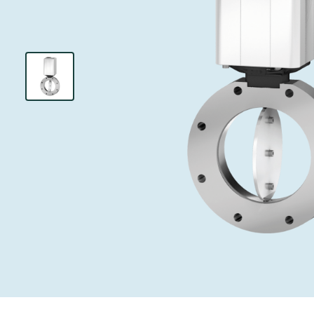
インベストリレーションズ
イオン注入
真空乾燥
を追求し、進歩を支えます。
術を革新
圧力リリーフ
研究分野
Analyst cover
す。
CVD
真空減菌
キャリア
ガス封入弁
あなたのアプ
Contact for i
OLEDのイン
医薬品の凍結
3ポジション
News service
サプライチェーンマネジメント
サブファブシ
バキュームチ
ダウンロード
緊急遮断/ビ
真空オールメ
Glossary
真空トランス
連絡先