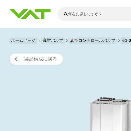
最新ニュース
ホームページ
真空バルブ
真空コントロールバルブ
すべてのニュースを見る
61
VATについて
真空バルブ
製品構成に戻る
フランジコネ
その他製品
モーションコ
真空コントロ
半導体製造
アップグレー
Financial repo
医療・医薬品
VATエッジ溶
真空アイソレ
ディスプレイ
スペアパーツ
Presentations
かいけつさく
科学機器
プロセスコン
ディスプレイ
真空炉
太陽電池薄膜
宇宙シミュレ
真空モジュー
真空ゲートバ
科学機器と医
標準修理サー
Shares and de
基板搬送
スパッタリン
真空輸送
サブファブシ
高エネルギー
製品サービス
真空アングル
コーティング
固定価格修理
コーポレート
サブファブシ
薄膜封止(CVD
バッテリー製
9月 17, 2026
イベント情報
9月 2, 202
真空バタフラ
産業分野
VATサービス
General Meet
企業責任
OLED 蒸着
結晶成長
Semicon India 2026で精密技術
Semico
真空振り子式
発電
Event calenda