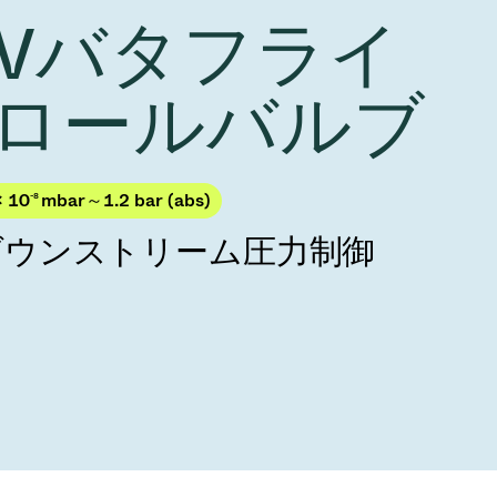
Acquisition of Atonarp
 HVバタフライ
to Art. 53
Ad hoc announcement pursuant to Art. 53
LR
ロールバルブ
× 10
-8
mbar～1.2 bar (abs)
ダウンストリーム圧力制御