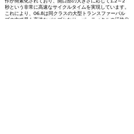
作が簡素化されており、開口部の大きさに応じて1.2～2
秒という非常に高速なサイクルタイムを実現しています。
これにより、06.8は同クラスの大型トランスファーバル
ブの中で最も高速なバルブとなり、パーティクルの活性化
を最小限に抑え、適応性の高いシーリング性能を実現して
います。
Sanjay Palanivelは、「新しい高性能太陽電池の成功は、主
に "ワットあたりの価格 "で評価されるため、メーカーは
高効率のセル技術とコスト重視の製造の間で適切なバラン
スを保つ必要がある。」と述べています。最新のVATトラ
ンスファーバルブは、メーカーがこの目標達成に貢献しま
す。CoO（Cost of Ownership）を考慮することは、ます
ます重要さを増しています。初期投資コストに加えて、高
精度・高信頼性、高速サイクルタイム、低メンテナンスが
最適なCoOを決定する基準となっています。"