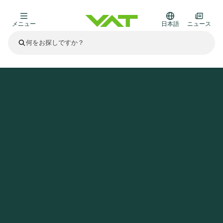
メニュー
日本語
ニュース
最新ニュース
すべてのニュースを見る
VATについて
ホームページ
ニュース
新世代太陽電池の効率向上とコスト削減を実現
真空バルブ
その他製品
フランジコネクタとガスケット
医療・医薬品分野
かいけつさく
真空コントロールバルブ
半導体製造
プロセスコントロールとアイソレーション
ディスプレイのドライエッチング
真空炉
太陽電池薄膜の蒸着
宇宙シミュレーション
アップグレード＆レトロフィットソリューション
Financial reports
モーションコンポーネント
科学機器
製品サービス
真空アイソレーションバルブ
基板搬送
ディスプレイ製造
スパッタリング
真空輸送
サブファブシステム
高エネルギー物理学
スペアパーツ
Presentations
VATエッジ溶接メタルベローズ
企業責任
真空ゲートバルブ
サブファブシステム
薄膜封止(CVD)
科学機器と医学
バッテリー製造
標準修理サービス
Shares and debt
真空モジュール
9月 17, 2026
イベント情報
9月 2, 2