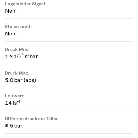
Lagemelder Signal
Nein
Steuerventil
Nein
Druck Min.
-
8
1 × 10
mbar
Druck Max.
5.0 bar (abs)
Leitwert
14 ls⁻¹
Differenzdruck am Teller
≤ 5 bar