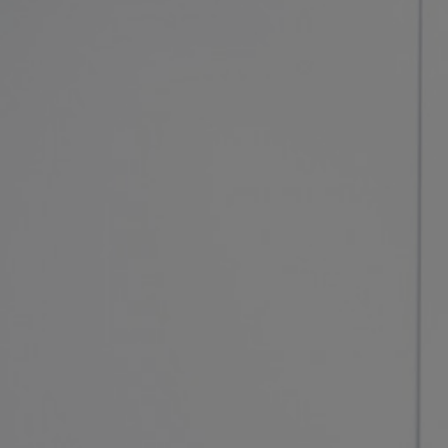
Vakuum-Transferventile
Vakuum-Transfertüren
Vakuum-Mehrventilbaugruppen
Vakuumventil-Designoptionen
ITER Vakuumventilkatalog
Vakuumventil-Technologie