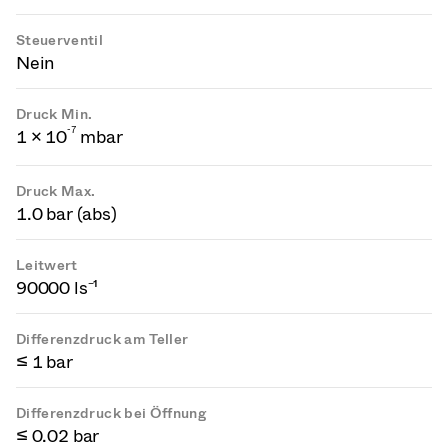
Steuerventil
Nein
Druck Min.
-
7
1 × 10
mbar
Druck Max.
1.0 bar (abs)
Leitwert
90000 ls⁻¹
Differenzdruck am Teller
≤ 1 bar
Differenzdruck bei Öffnung
≤ 0.02 bar