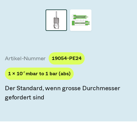
Vakuum-Transferventile
Vakuum-Transfertüren
Vakuum-Mehrventilbaugruppen
Vakuumventil-Designoptionen
Artikel-Nummer
19054-PE24
ITER Vakuumventilkatalog
1 × 10
-7
mbar to 1 bar (abs)
Vakuumventil-Technologie
Der Standard, wenn grosse Durchmesser
gefordert sind