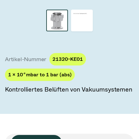
Vakuum-Transferventile
Vakuum-Transfertüren
Vakuum-Mehrventilbaugruppen
Vakuumventil-Designoptionen
Artikel-Nummer
21320-KE01
ITER Vakuumventilkatalog
1 × 10
-8
mbar to 1 bar (abs)
Vakuumventil-Technologie
Kontrolliertes Belüften von Vakuumsystemen