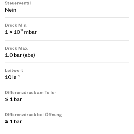
Steuerventil
Nein
Druck Min.
-
8
1 × 10
mbar
Druck Max.
1.0 bar (abs)
Leitwert
10 ls⁻¹
Differenzdruck am Teller
≤ 1 bar
Differenzdruck bei Öffnung
≤ 1 bar