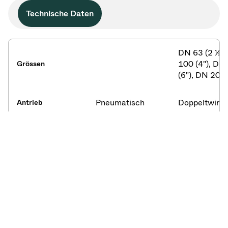
Technische Daten
DN 63 (2 ½")
100 (4"), DN
Grössen
(6"), DN 200 
Pneumatisch
Doppeltwirk
Antrieb
Aluminium o
nichtrostend
Gehäusewerkstoff
Stahl
Drehdurchfü
Durchführung
Standard
ISO-F, CF-F
Flansche