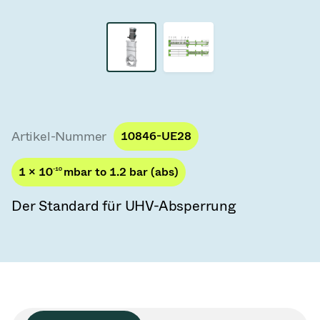
Vakuum-Transferventile
Vakuum-Transfertüren
Vakuum-Mehrventilbaugruppen
Vakuumventil-Designoptionen
Artikel-Nummer
10846-UE28
ITER Vakuumventilkatalog
1 × 10
-10
mbar to 1.2 bar (abs)
Vakuumventil-Technologie
Der Standard für UHV-Absperrung