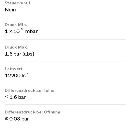
Steuerventil
Nein
Druck Min.
-
1
0
1 × 10
mbar
Druck Max.
1.6 bar (abs)
Leitwert
12200 ls⁻¹
Differenzdruck am Teller
≤ 1.6 bar
Differenzdruck bei Öffnung
≤ 0.03 bar