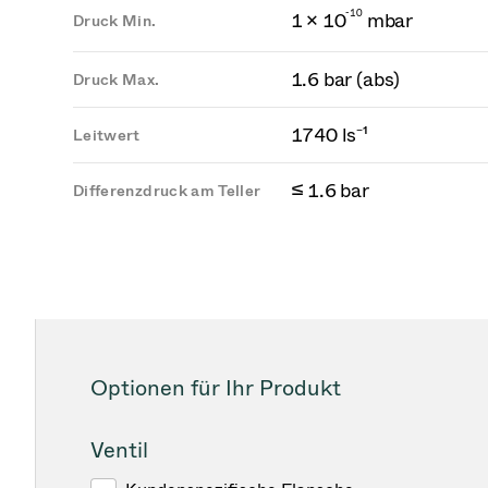
-
1
0
1 × 10
mbar
Druck Min.
1.6 bar (abs)
Druck Max.
1740 ls⁻¹
Leitwert
≤ 1.6 bar
Differenzdruck am Teller
Optionen für Ihr Produkt
Ventil