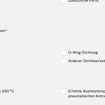
Zusätzliche Ports
sen"
O-Ring-Dichtung
Anderer Dichtwerkst
s 250 °C
Erhöhte Ausheiztempe
pneumatischen Antr