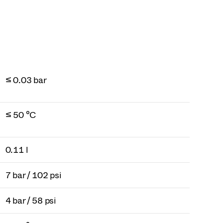
≤ 0.03 bar
≤ 50 °C
0.11 l
7 bar / 102 psi
4 bar / 58 psi