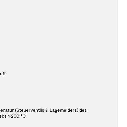
off
ratur (Steuerventils & Lagemelders) des
iebs ≤200 °C