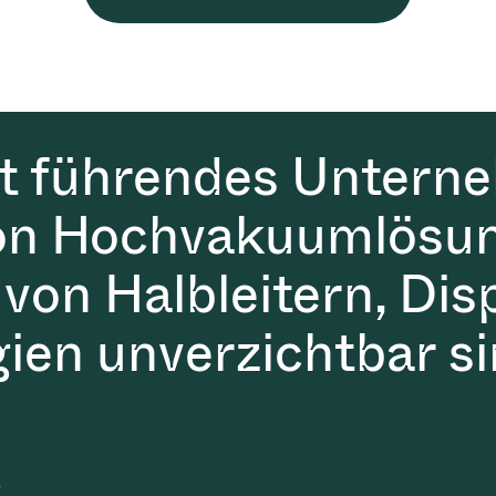
it führendes Untern
on Hochvakuumlösun
 von Halbleitern, Dis
gien unverzichtbar si
t