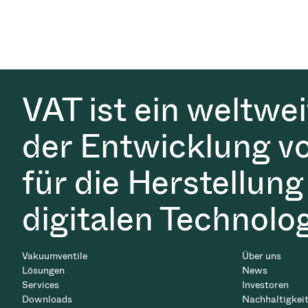
VAT ist ein weltwe
der Entwicklung v
für die Herstellung
digitalen Technolo
Vakuumventile
Über uns
Lösungen
News
Services
Investoren
Downloads
Nachhaltigkei