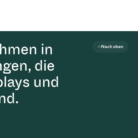
ehmen in
Nach oben
gen, die
plays und
nd.