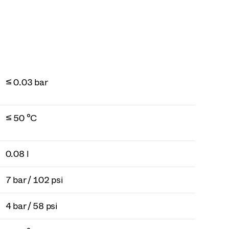
≤ 0.03 bar
≤ 50 °C
0.08 l
7 bar / 102 psi
4 bar / 58 psi