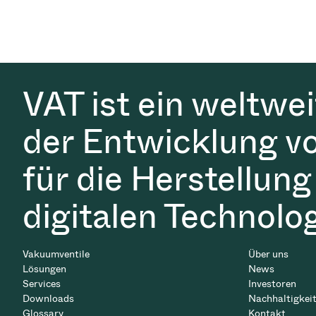
VAT ist ein weltwe
der Entwicklung v
für die Herstellung
digitalen Technolo
Vakuumventile
Über uns
Lösungen
News
Services
Investoren
Downloads
Nachhaltigkei
Glossary
Kontakt