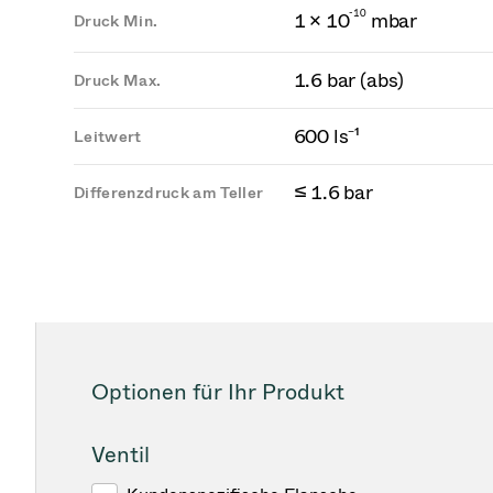
-
1
0
1 × 10
mbar
Druck Min.
1.6 bar (abs)
Druck Max.
600 ls⁻¹
Leitwert
≤ 1.6 bar
Differenzdruck am Teller
Optionen für Ihr Produkt
Ventil