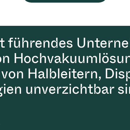
it führendes Untern
on Hochvakuumlösun
 von Halbleitern, Dis
gien unverzichtbar si
t