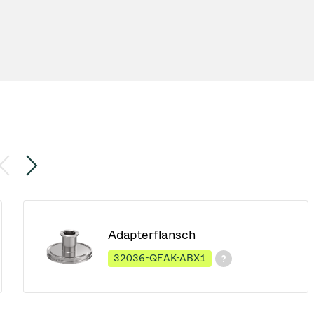
Adapterflansch
32036-QEAK-ABX1