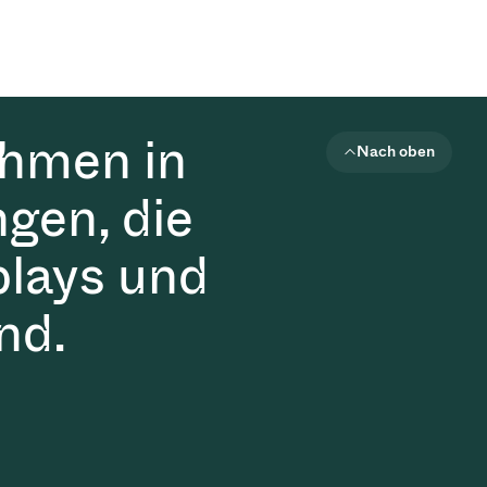
ehmen in
Nach oben
gen, die
plays und
nd.