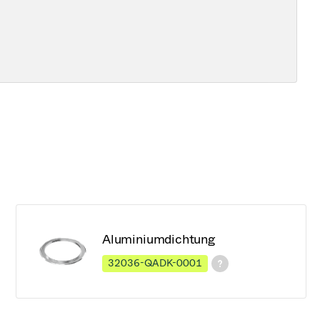
Aluminiumdichtung
32036-QADK-0001