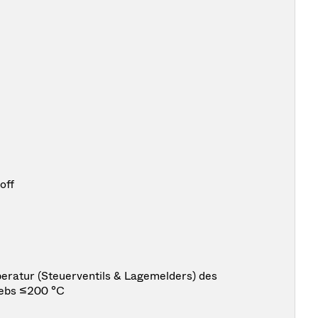
off
ratur (Steuerventils & Lagemelders) des
iebs ≤200 °C