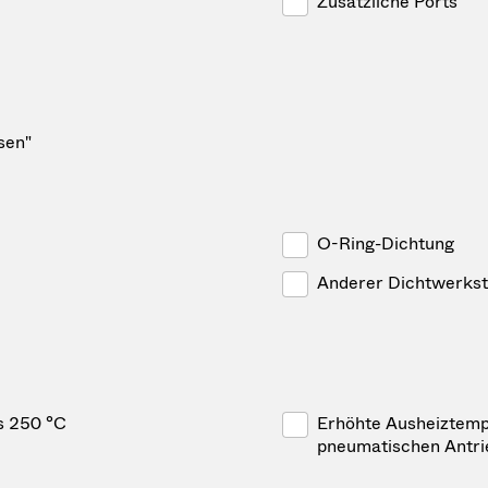
Zusätzliche Ports
sen"
O-Ring-Dichtung
Anderer Dichtwerkst
s 250 °C
Erhöhte Ausheiztempe
pneumatischen Antr