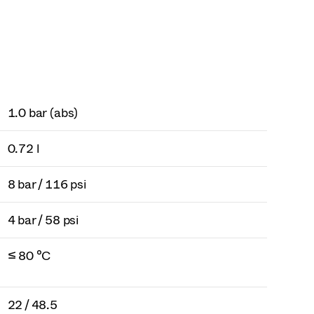
1.0 bar (abs)
0.72 l
8 bar / 116 psi
4 bar / 58 psi
≤ 80 °C
22 / 48.5