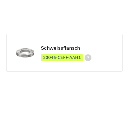
Schweissflansch
33046-CEFF-AAH1