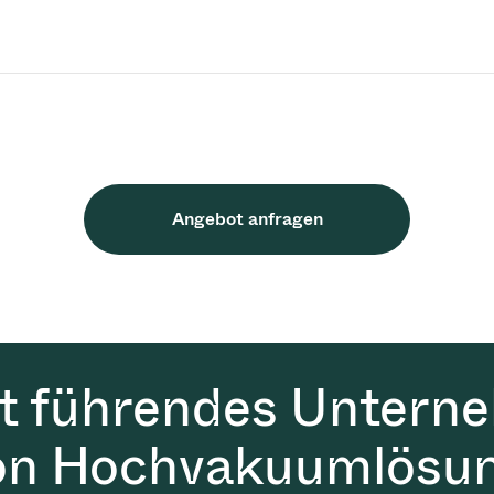
Angebot anfragen
it führendes Untern
on Hochvakuumlösun