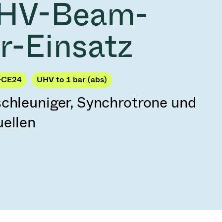
UHV-Beam-
2026
Acquisition of Atonarp
 53 KR
Ad hoc announcement pursuant to Art. 53
r-Einsatz
LR
-CE24
UHV to 1 bar (abs)
schleuniger, Synchrotrone und
uellen