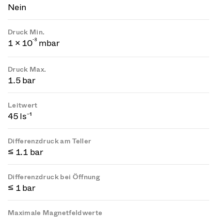
Nein
Druck Min.
-
8
1 × 10
mbar
Druck Max.
1.5 bar
Leitwert
45 ls⁻¹
Differenzdruck am Teller
≤ 1.1 bar
Differenzdruck bei Öffnung
≤ 1 bar
Maximale Magnetfeldwerte