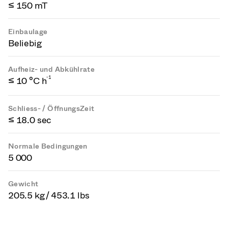
≤ 150 mT
Einbaulage
Beliebig
Aufheiz- und Abkühlrate
-1
≤ 10 °C h
Schliess- / ÖffnungsZeit
≤ 18.0 sec
Normale Bedingungen
5 000
Gewicht
205.5 kg / 453.1 lbs