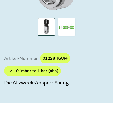
Vakuum-Transferventile
Vakuum-Transfertüren
Vakuum-Mehrventilbaugruppen
Vakuumventil-Designoptionen
ITER Vakuumventilkatalog
Artikel-Nummer
01228-KA44
Vakuumventil-Technologie
1 × 10
-7
mbar to 1 bar (abs)
Die Allzweck-Absperrlösung