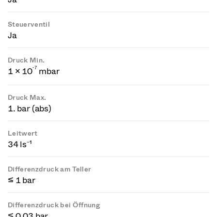
Steuerventil
Ja
Druck Min.
-
7
1 × 10
mbar
Druck Max.
1. bar (abs)
Leitwert
34 ls⁻¹
Differenzdruck am Teller
≤ 1 bar
Differenzdruck bei Öffnung
≤ 0.03 bar