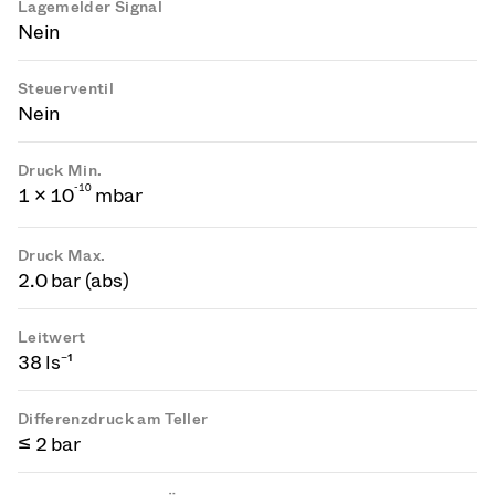
Lagemelder Signal
Nein
Steuerventil
Nein
Druck Min.
-
1
0
1 × 10
mbar
Druck Max.
2.0 bar (abs)
Leitwert
38 ls⁻¹
Differenzdruck am Teller
≤ 2 bar