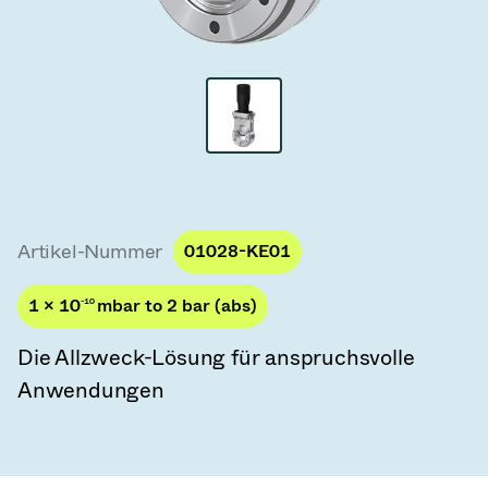
Vakuum-Transferventile
Vakuum-Transfertüren
Vakuum-Mehrventilbaugruppen
Vakuumventil-Designoptionen
ITER Vakuumventilkatalog
Artikel-Nummer
01028-KE01
Vakuumventil-Technologie
1 × 10
-10
mbar to 2 bar (abs)
Die Allzweck-Lösung für anspruchsvolle
Anwendungen