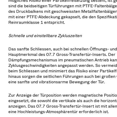
mögliches Risiko einer Partikelfreisetzung besteht, ist 
sind die beidseitigen Türführungen mit PTFE-Faltenbälg
des Druckbalkens mit geschweissten Metallfaltenbälgen
mit einer PTFE-Abdeckung gekapselt, die den Spezifikat
Reinraumklasse 1 entspricht.
Schnelle und einstellbare Zykluszeiten
Das sanfte Schliessen, auch bei schnellen Öffnungs- und 
Hauptmerkmal des 07.7 Gross-Transfertür-Inserts. Der
Dämpfungsmechanismus im pneumatischen Antrieb kann
Zyklusgeschwindigkeiten angepasst werden. So vermeid
beim Schliessen und minimiert das Risiko einer Partikel
hinaus sorgen die seitlichen Führungen auch bei großen
eine sanfte und vibrationsarme Bewegung der Tür.
Zur Anzeige der Türposition werden magnetische Positi
eingesetzt, die sowohl die vertikale als auch die horizont
anzeigen. Das 07.7 Gross-Transfertür-Insert ist mit alle
eine Hochleistungs-Atmosphärentür erforderlich ist.