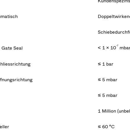
Kundenspezifi
matisch
Doppeltwirken
Schiebedurchf
-7
< 1 × 10
mbar
Gate Seal
chliessrichtung
≤ 1 bar
ffnungsrichtung
≤ 5 mbar
≤ 5 mbar
1 Million (unb
eller
≤ 60 °C