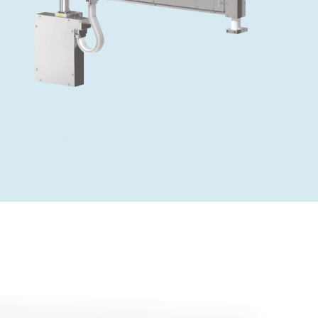
2026
Acquisition of Atonarp
 53 KR
Ad hoc announcement pursuant to Art. 53
LR