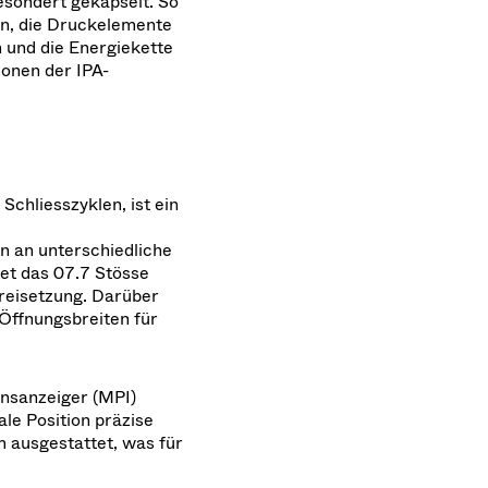
gesondert gekapselt. So
en, die Druckelemente
 und die Energiekette
ionen der IPA-
Schliesszyklen, ist ein
 an unterschiedliche
et das 07.7 Stösse
freisetzung. Darüber
 Öffnungsbreiten für
onsanzeiger (MPI)
ale Position präzise
m ausgestattet, was für