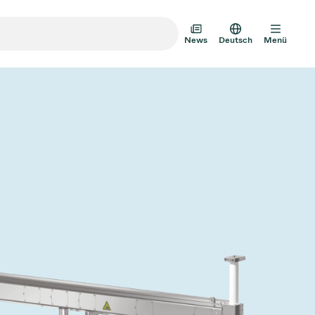
News
Deutsch
Menü
m-Transfertüren
m-Mehrventilbaugruppen
mventil-Designoptionen
Vakuumventilkatalog
AD HOC
JULI 22, 2026
INVESTOREN
AD HOC
mventil-Technologie
g zum
VAT Media Release on