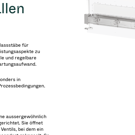
llen
Massstäbe für
eistungsaspekte zu
lle und regelbare
Wartungsaufwand.
onders in
Prozessbedingungen.
eine aussergewöhnlich
richtet. Sie öffnet
Ventils, bei dem ein