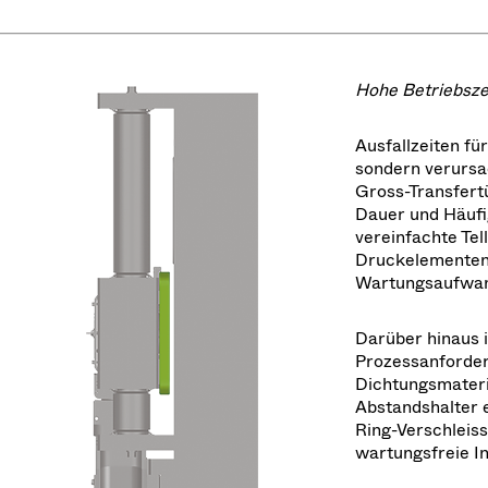
Hohe Betriebsze
Ausfallzeiten fü
sondern verursa
Gross-Transfertü
Dauer und Häufi
vereinfachte Tel
Druckelementen 
Wartungsaufwand
Darüber hinaus 
Prozessanforderu
Dichtungsmateria
Abstandshalter 
Ring-Verschleis
wartungsfreie In