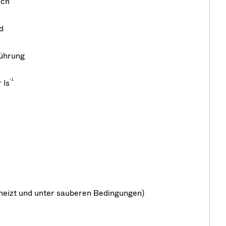
sch
d
ührung
-
1
 ls
eheizt und unter sauberen Bedingungen)