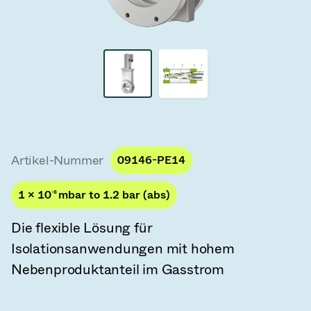
Vakuum-Transferventile
Vakuum-Transfertüren
Vakuum-Mehrventilbaugruppen
Vakuumventil-Designoptionen
ITER Vakuumventilkatalog
Artikel-Nummer
09146-PE14
Vakuumventil-Technologie
1 × 10
-8
mbar to 1.2 bar (abs)
Die flexible Lösung für
Isolationsanwendungen mit hohem
Nebenproduktanteil im Gasstrom