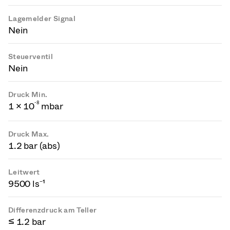
Lagemelder Signal
Nein
Steuerventil
Nein
Druck Min.
-
8
1 × 10
mbar
Druck Max.
1.2 bar (abs)
Leitwert
9500 ls⁻¹
Differenzdruck am Teller
≤ 1.2 bar