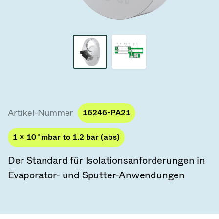
Vakuum-Transferventile
Vakuum-Transfertüren
Vakuum-Mehrventilbaugruppen
Vakuumventil-Designoptionen
ITER Vakuumventilkatalog
Artikel-Nummer
16246-PA21
Vakuumventil-Technologie
1 × 10
-8
mbar to 1.2 bar (abs)
Der Standard für Isolationsanforderungen in
Evaporator- und Sputter-Anwendungen