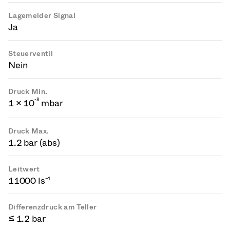
Lagemelder Signal
Ja
Steuerventil
Nein
Druck Min.
-
8
1 × 10
mbar
Druck Max.
1.2 bar (abs)
Leitwert
11000 ls⁻¹
Differenzdruck am Teller
≤ 1.2 bar