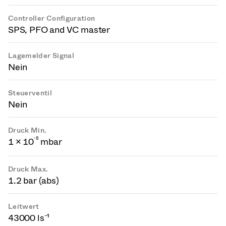
Controller Configuration
SPS, PFO and VC master
Lagemelder Signal
Nein
Steuerventil
Nein
Druck Min.
-
8
1 × 10
mbar
Druck Max.
1.2 bar (abs)
Leitwert
43000 ls⁻¹