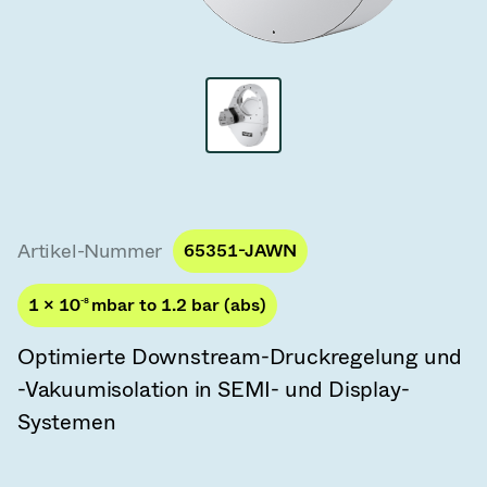
Vakuum-Transferventile
Vakuum-Transfertüren
Vakuum-Mehrventilbaugruppen
Vakuumventil-Designoptionen
ITER Vakuumventilkatalog
Artikel-Nummer
65351-JAWN
Vakuumventil-Technologie
1 × 10
-8
mbar to 1.2 bar (abs)
Optimierte Downstream-Druckregelung und
-Vakuumisolation in SEMI- und Display-
Systemen