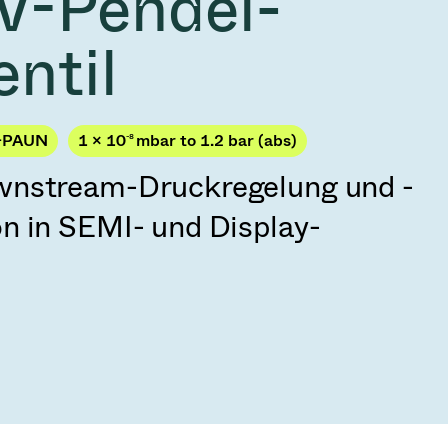
V-Pendel-
2026
Acquisition of Atonarp
ntil
 53 KR
Ad hoc announcement pursuant to Art. 53
LR
-PAUN
1 × 10
-8
mbar to 1.2 bar (abs)
wnstream-Druckregelung und -
n in SEMI- und Display-