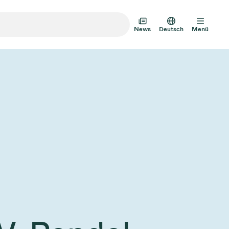
News
Deutsch
Menü
m-Transfertüren
m-Mehrventilbaugruppen
mventil-Designoptionen
Vakuumventilkatalog
AD HOC
JULI 22, 2026
INVESTOREN
AD HOC
mventil-Technologie
g zum
VAT Media Release on