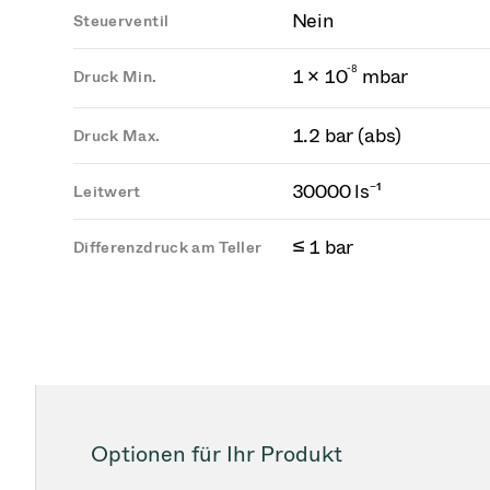
Nein
Steuerventil
-
8
1 × 10
mbar
Druck Min.
1.2 bar (abs)
Druck Max.
30000 ls⁻¹
Leitwert
≤ 1 bar
Differenzdruck am Teller
Optionen für Ihr Produkt