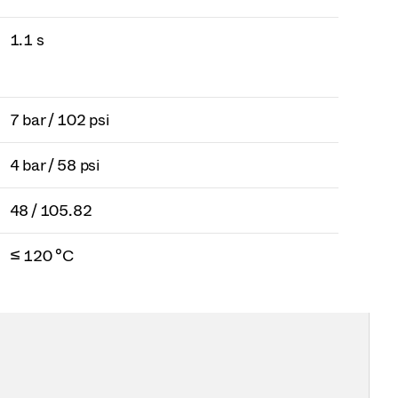
1.1 s
7 bar / 102 psi
4 bar / 58 psi
48 / 105.82
≤ 120 °C