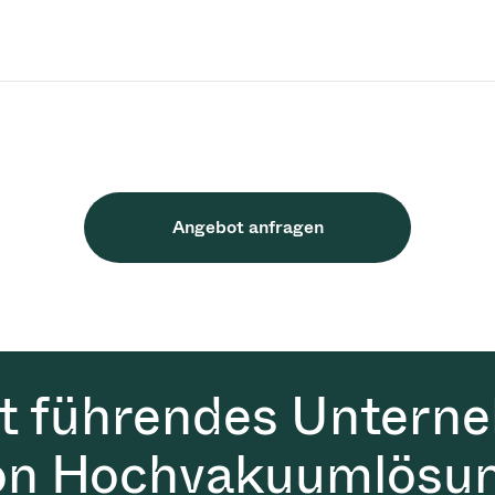
Angebot anfragen
it führendes Untern
on Hochvakuumlösun