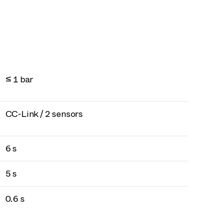
≤ 1 bar
CC-Link / 2 sensors
6 s
5 s
0.6 s