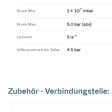
-
8
1 × 10
mbar
Druck Min.
5.0 bar (abs)
Druck Max.
5 ls⁻¹
Leitwert
≤ 5 bar
Differenzdruck am Teller
Zubehör - Verbindungsteile: