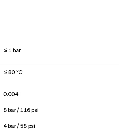
≤ 1 bar
≤ 80 °C
0.004 l
8 bar / 116 psi
4 bar / 58 psi