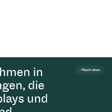
ehmen in
Nach oben
gen, die
plays und
nd.