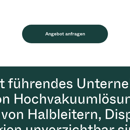
Angebot anfragen
it führendes Untern
on Hochvakuumlösun
 von Halbleitern, Dis
gien unverzichtbar si