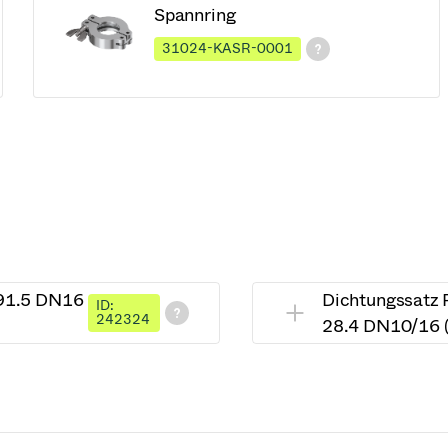
Spannring
31024-KASR-0001
 91.5 DN16
Dichtungssatz P
ID:
242324
28.4 DN10/16 (