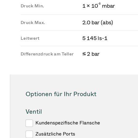
-
8
1 × 10
mbar
Druck Min.
2.0 bar (abs)
Druck Max.
5 145 ls-1
Leitwert
≤ 2 bar
Differenzdruck am Teller
Optionen für Ihr Produkt
Ventil
Kundenspezifische Flansche
Zusätzliche Ports