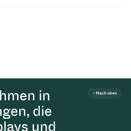
ehmen in
Nach oben
gen, die
plays und