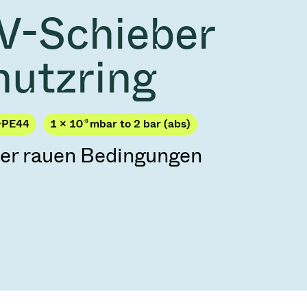
2026
Acquisition of Atonarp
V-Schieber
 53 KR
Ad hoc announcement pursuant to Art. 53
LR
hutzring
-PE44
1 × 10
-8
mbar to 2 bar (abs)
ter rauen Bedingungen