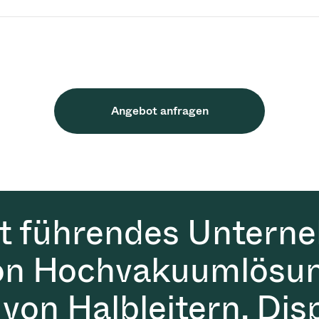
Angebot anfragen
it führendes Untern
on Hochvakuumlösun
 von Halbleitern, Dis