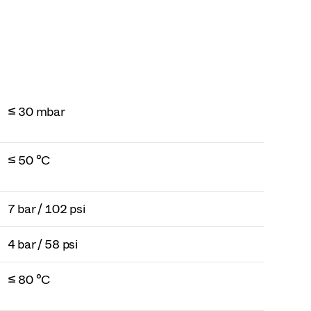
≤ 30 mbar
≤ 50 °C
7 bar / 102 psi
4 bar / 58 psi
≤ 80 °C