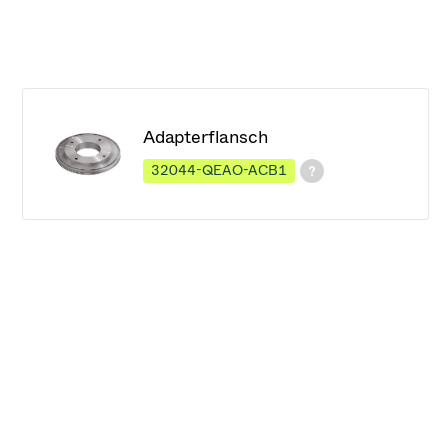
Adapterflansch
32044-QEAO-ACB1