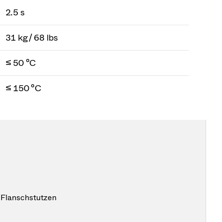
2.5 s
31 kg / 68 lbs
≤ 50 °C
≤ 150 °C
 Flanschstutzen