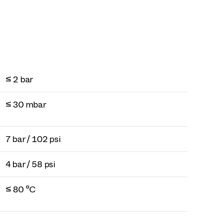
≤ 2 bar
≤ 30 mbar
7 bar / 102 psi
4 bar / 58 psi
≤ 80 °C