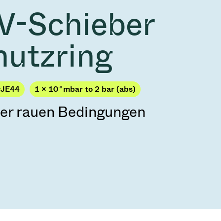
2026
Acquisition of Atonarp
V-Schieber
 53 KR
Ad hoc announcement pursuant to Art. 53
LR
hutzring
-JE44
1 × 10
-8
mbar to 2 bar (abs)
ter rauen Bedingungen