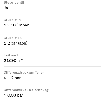
Steuerventil
Ja
Druck Min.
-
8
1 × 10
mbar
Druck Max.
1.2 bar (abs)
Leitwert
21690 ls⁻¹
Differenzdruck am Teller
≤ 1.2 bar
Differenzdruck bei Öffnung
≤ 0.03 bar