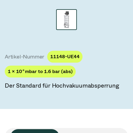
Vakuum-Transferventile
Vakuum-Transfertüren
Vakuum-Mehrventilbaugruppen
Vakuumventil-Designoptionen
Artikel-Nummer
11148-UE44
ITER Vakuumventilkatalog
1 × 10
-8
mbar to 1.6 bar (abs)
Vakuumventil-Technologie
Der Standard für Hochvakuumabsperrung