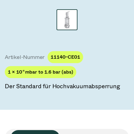
Vakuum-Transferventile
Vakuum-Transfertüren
Vakuum-Mehrventilbaugruppen
Vakuumventil-Designoptionen
Artikel-Nummer
11140-CE01
ITER Vakuumventilkatalog
1 × 10
-8
mbar to 1.6 bar (abs)
Vakuumventil-Technologie
Der Standard für Hochvakuumabsperrung