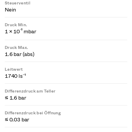
Steuerventil
Nein
Druck Min.
-
8
1 × 10
mbar
Druck Max.
1.6 bar (abs)
Leitwert
1740 ls⁻¹
Differenzdruck am Teller
≤ 1.6 bar
Differenzdruck bei Öffnung
≤ 0.03 bar