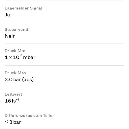
Lagemelder Signal
Ja
Steuerventil
Nein
Druck Min.
-
8
1 × 10
mbar
Druck Max.
3.0 bar (abs)
Leitwert
16 ls⁻¹
Differenzdruck am Teller
≤ 3 bar