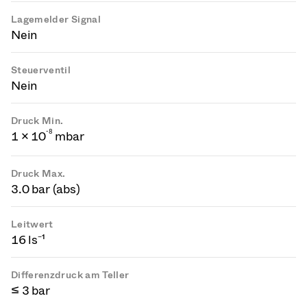
Lagemelder Signal
Nein
Steuerventil
Nein
Druck Min.
-
8
1 × 10
mbar
Druck Max.
3.0 bar (abs)
Leitwert
16 ls⁻¹
Differenzdruck am Teller
≤ 3 bar