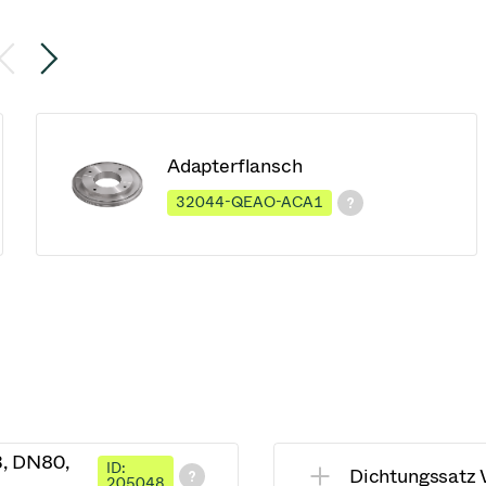
Adapterflansch
32044-QEAO-ACA1
3, DN80,
ID:
Dichtungssatz
205048