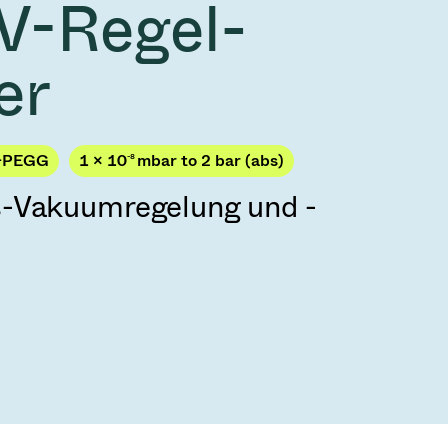
V-Regel-
2026
Acquisition of Atonarp
 53 KR
Ad hoc announcement pursuant to Art. 53
er
LR
-PEGG
1 × 10
-8
mbar to 2 bar (abs)
s-Vakuumregelung und -