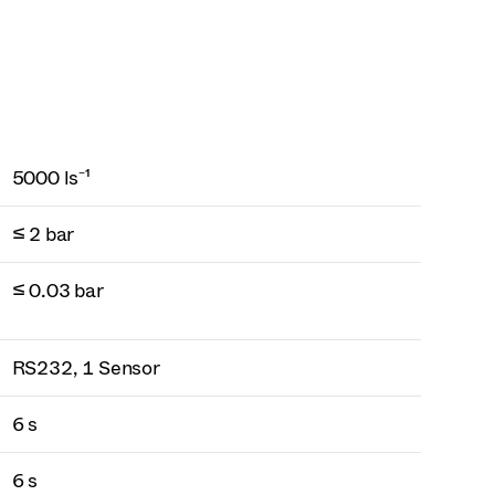
5000 ls⁻¹
≤ 2 bar
≤ 0.03 bar
RS232, 1 Sensor
6 s
6 s