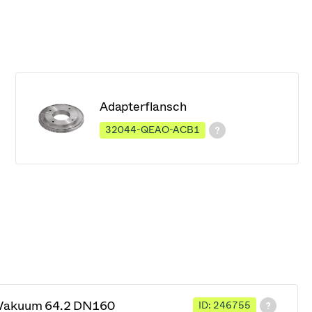
Adapterflansch
32044-QEAO-ACB1
 Vakuum 64.2 DN160
ID: 246755