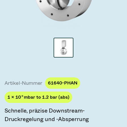
Vakuum-Transferventile
Vakuum-Transfertüren
Vakuum-Mehrventilbaugruppen
Vakuumventil-Designoptionen
ITER Vakuumventilkatalog
Vakuumventil-Technologie
Artikel-Nummer
61640-PHAN
1 × 10
-8
mbar to 1.2 bar (abs)
Schnelle, präzise Downstream-
Druckregelung und -Absperrung