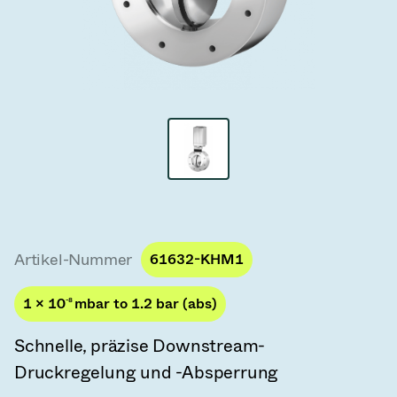
Vakuum-Transferventile
Vakuum-Transfertüren
Vakuum-Mehrventilbaugruppen
Vakuumventil-Designoptionen
ITER Vakuumventilkatalog
Vakuumventil-Technologie
Artikel-Nummer
61632-KHM1
1 × 10
-8
mbar to 1.2 bar (abs)
Schnelle, präzise Downstream-
Druckregelung und -Absperrung