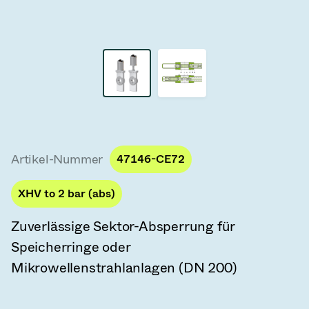
Vakuum-Transferventile
Vakuum-Transfertüren
Vakuum-Mehrventilbaugruppen
Vakuumventil-Designoptionen
ITER Vakuumventilkatalog
Artikel-Nummer
47146-CE72
Vakuumventil-Technologie
XHV to 2 bar (abs)
Zuverlässige Sektor-Absperrung für
Speicherringe oder
Mikrowellenstrahlanlagen (DN 200)