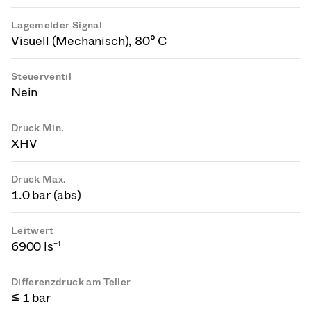
Lagemelder Signal
Visuell (Mechanisch), 80° C
Steuerventil
Nein
Druck Min.
XHV
Druck Max.
1.0 bar (abs)
Leitwert
6900 ls⁻¹
Differenzdruck am Teller
≤ 1 bar