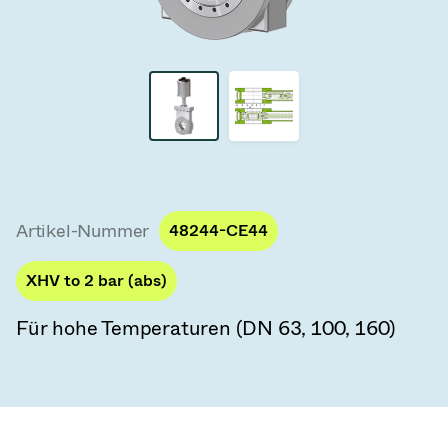
Vakuum-Transferventile
Vakuum-Transfertüren
Vakuum-Mehrventilbaugruppen
Vakuumventil-Designoptionen
ITER Vakuumventilkatalog
Artikel-Nummer
48244-CE44
Vakuumventil-Technologie
XHV to 2 bar (abs)
Für hohe Temperaturen (DN 63, 100, 160)