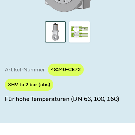
Vakuum-Transferventile
Vakuum-Transfertüren
Vakuum-Mehrventilbaugruppen
Vakuumventil-Designoptionen
ITER Vakuumventilkatalog
Artikel-Nummer
48240-CE72
Vakuumventil-Technologie
XHV to 2 bar (abs)
Für hohe Temperaturen (DN 63, 100, 160)