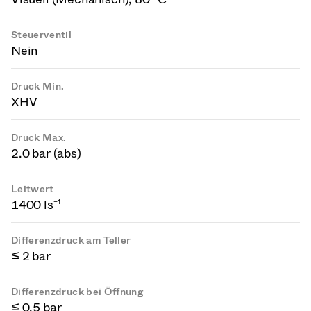
Steuerventil
Nein
Druck Min.
XHV
Druck Max.
2.0 bar (abs)
Leitwert
1400 ls⁻¹
Differenzdruck am Teller
≤ 2 bar
Differenzdruck bei Öffnung
≤ 0.5 bar