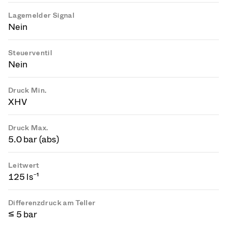
Lagemelder Signal
Nein
Steuerventil
Nein
Druck Min.
XHV
Druck Max.
5.0 bar (abs)
Leitwert
125 ls⁻¹
Differenzdruck am Teller
≤ 5 bar