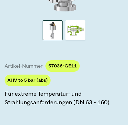
Vakuum-Transferventile
Vakuum-Transfertüren
Vakuum-Mehrventilbaugruppen
Vakuumventil-Designoptionen
ITER Vakuumventilkatalog
Artikel-Nummer
57036-GE11
Vakuumventil-Technologie
XHV to 5 bar (abs)
Für extreme Temperatur- und
Strahlungsanforderungen (DN 63 - 160)