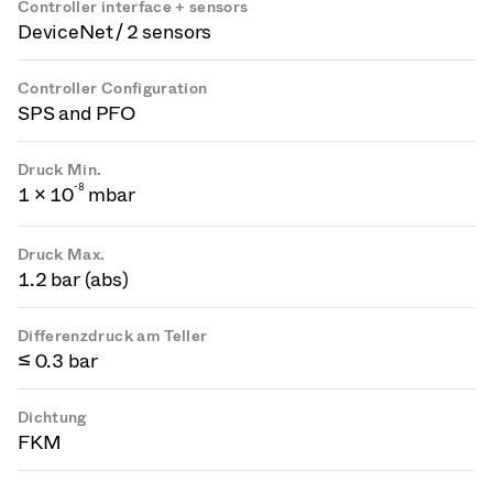
Controller interface + sensors
DeviceNet / 2 sensors
Controller Configuration
SPS and PFO
Druck Min.
-
8
1 × 10
mbar
Druck Max.
1.2 bar (abs)
Differenzdruck am Teller
≤ 0.3 bar
Dichtung
FKM