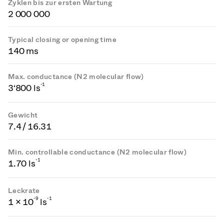
Zyklen bis zur ersten Wartung
2 000 000
Typical closing or opening time
140 ms
Max. conductance (N2 molecular flow)
-1
3‘800 ls
Gewicht
7.4 / 16.31
Min. controllable conductance (N2 molecular flow)
-1
1.70 ls
Leckrate
-
9
-1
1 × 10
ls