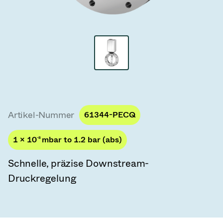
Vakuum-Transferventile
Vakuum-Transfertüren
Vakuum-Mehrventilbaugruppen
Vakuumventil-Designoptionen
ITER Vakuumventilkatalog
Artikel-Nummer
61344-PECQ
Vakuumventil-Technologie
1 × 10
-8
mbar to 1.2 bar (abs)
Schnelle, präzise Downstream-
Druckregelung