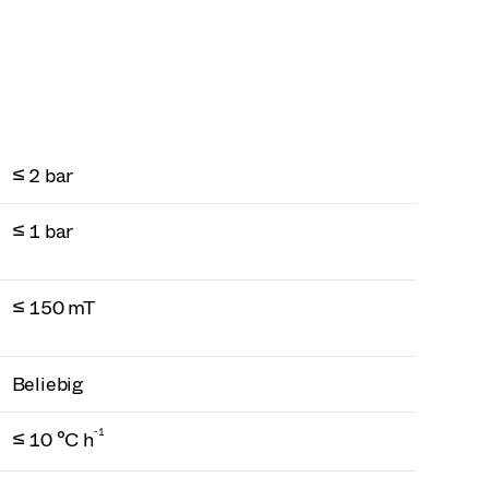
≤ 2 bar
≤ 1 bar
≤ 150 mT
Beliebig
-1
≤ 10 °C h