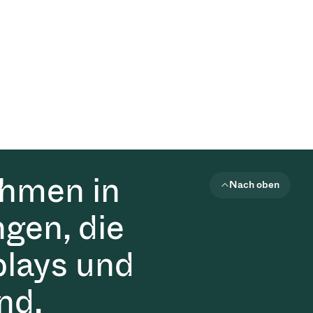
ehmen in
Nach oben
gen, die
plays und
nd.