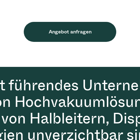
Angebot anfragen
it führendes Untern
on Hochvakuumlösun
 von Halbleitern, Dis
gien unverzichtbar si