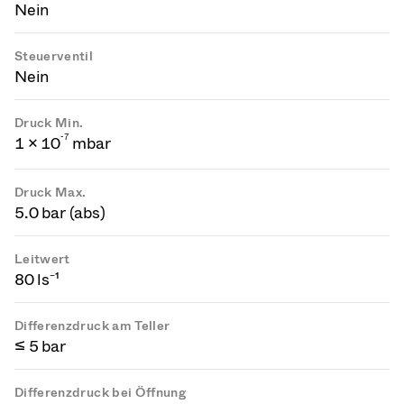
Nein
Steuerventil
Nein
Druck Min.
-
7
1 × 10
mbar
Druck Max.
5.0 bar (abs)
Leitwert
80 ls⁻¹
Differenzdruck am Teller
≤ 5 bar
Differenzdruck bei Öffnung