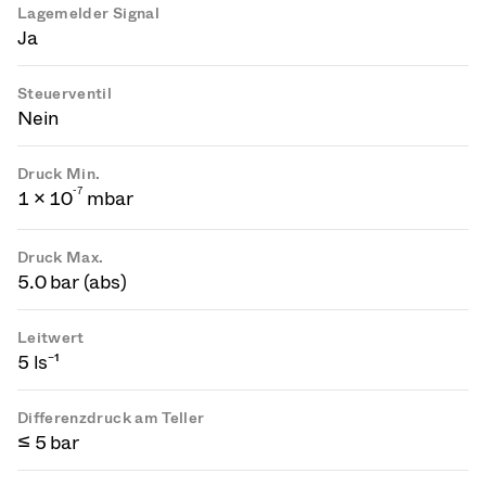
Lagemelder Signal
Ja
Steuerventil
Nein
Druck Min.
-
7
1 × 10
mbar
Druck Max.
5.0 bar (abs)
Leitwert
5 ls⁻¹
Differenzdruck am Teller
≤ 5 bar