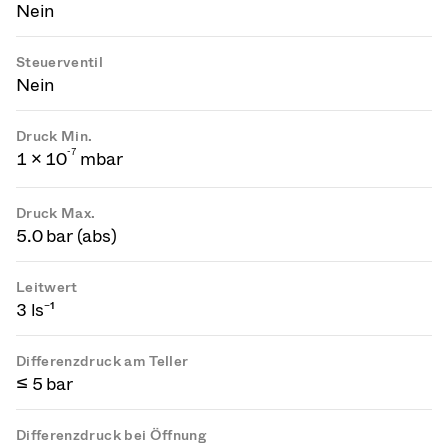
Nein
Steuerventil
Nein
Druck Min.
-
7
1 × 10
mbar
Druck Max.
5.0 bar (abs)
Leitwert
3 ls⁻¹
Differenzdruck am Teller
≤ 5 bar
Differenzdruck bei Öffnung