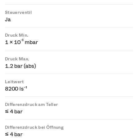
Steuerventil
Ja
Druck Min.
-
8
1 × 10
mbar
Druck Max.
1.2 bar (abs)
Leitwert
8200 ls⁻¹
Differenzdruck am Teller
≤ 4 bar
Differenzdruck bei Öffnung
≤ 4 bar