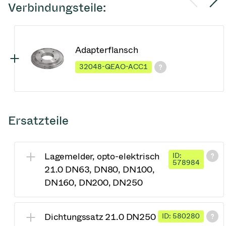
Verbindungsteile:
Adapterflansch
32048-QEAO-ACC1
Ersatzteile
Lagemelder, opto-elektrisch
ID:
578984
21.0 DN63, DN80, DN100,
DN160, DN200, DN250
Dichtungssatz 21.0 DN250
ID: 580280