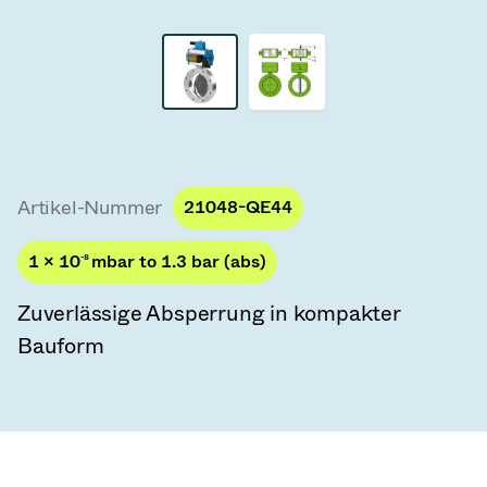
Vakuum-Transferventile
Vakuum-Transfertüren
Vakuum-Mehrventilbaugruppen
Vakuumventil-Designoptionen
Artikel-Nummer
21048-QE44
ITER Vakuumventilkatalog
1 × 10
-8
mbar to 1.3 bar (abs)
Vakuumventil-Technologie
Zuverlässige Absperrung in kompakter
Bauform