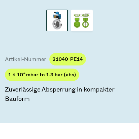
Vakuum-Transferventile
Vakuum-Transfertüren
Vakuum-Mehrventilbaugruppen
Vakuumventil-Designoptionen
Artikel-Nummer
21040-PE14
ITER Vakuumventilkatalog
1 × 10
-8
mbar to 1.3 bar (abs)
Vakuumventil-Technologie
Zuverlässige Absperrung in kompakter
Bauform