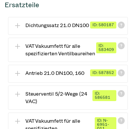
Ersatzteile
Dichtungssatz 21.0 DN100
ID: 580187
VAT Vakuumfett für alle
ID:
583409
spezifizierten Ventilbaureihen
Antrieb 21.0 DN100, 160
ID: 587852
Steuerventil 5/2-Wege (24
ID:
586581
VAC)
VAT Vakuumfett für alle
ID: N-
6951-
spezifizierten
011