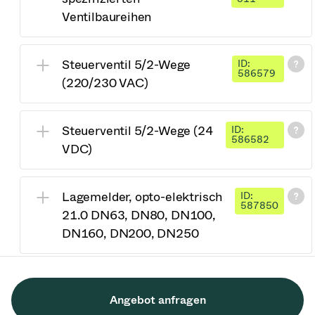
Ventilbaureihen
Steuerventil 5/2-Wege
ID:
586579
(220/230 VAC)
Steuerventil 5/2-Wege (24
ID:
586582
VDC)
Lagemelder, opto-elektrisch
ID:
587850
21.0 DN63, DN80, DN100,
DN160, DN200, DN250
Angebot anfragen