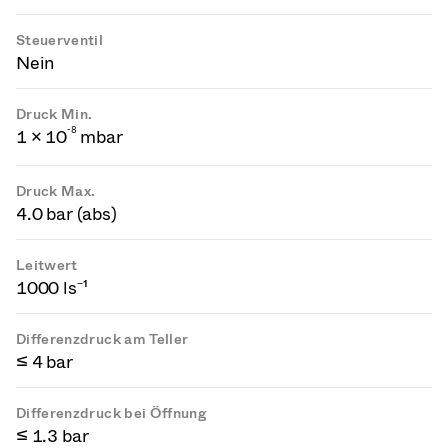
Steuerventil
Nein
Druck Min.
-
8
1 × 10
mbar
Druck Max.
4.0 bar (abs)
Leitwert
1000 ls⁻¹
Differenzdruck am Teller
≤ 4 bar
Differenzdruck bei Öffnung
≤ 1.3 bar