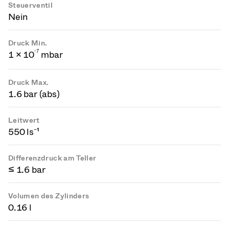
Steuerventil
Nein
Druck Min.
-
7
1 × 10
mbar
Druck Max.
1.6 bar (abs)
Leitwert
550 ls⁻¹
Differenzdruck am Teller
≤ 1.6 bar
Volumen des Zylinders
0.16 l