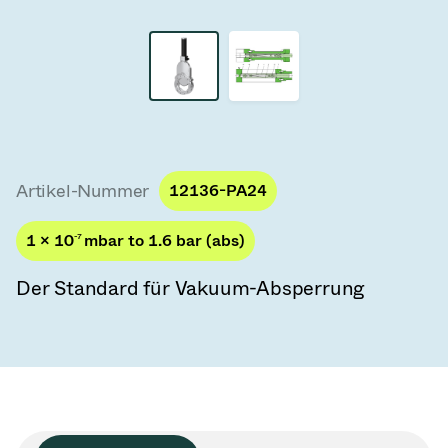
Vakuum-Transferventile
Vakuum-Transfertüren
Vakuum-Mehrventilbaugruppen
Vakuumventil-Designoptionen
Artikel-Nummer
12136-PA24
ITER Vakuumventilkatalog
1 × 10
-7
mbar to 1.6 bar (abs)
Vakuumventil-Technologie
Der Standard für Vakuum-Absperrung