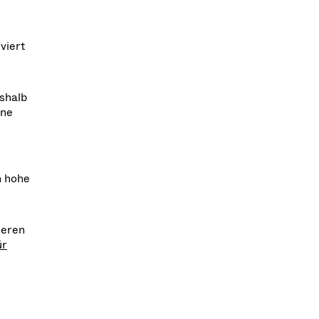
viert
shalb
rne
n hohe
deren
ür