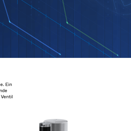
2026
Acquisition of Atonarp
 53 KR
Ad hoc announcement pursuant to Art. 53
LR
e. Ein
ende
Ventil