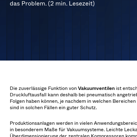
Investor Relations
Ionen-Implant
Vakuumtrock
das Problem. (2 min. Lesezeit)
die Fertigung von morgen. Auf
Für die 
Überdruckventi
Forschung
Analysten
der Semicon India 2026.
Auf der
CVD
Vakuumsterili
Karriere
Gasdosiervent
Ihre Anwendu
Kontakt
OLED-Inkjet-
Pharmazeutis
3-Stellungs-V
Nachrichtend
Supply Chain Management
Sub-Fab-Sys
Vakuum-Rücks
Downloads
Schnellschlus
Vakuum-Ganzm
Glossary
Vakuum-Trans
Kontakt
Die zuverlässige Funktion von
Vakuumventilen
ist entsc
Druckluftausfall kann deshalb bei pneumatisch angetrie
Folgen haben können, je nachdem in welchen Bereichen d
sind in solchen Fällen ein guter Schutz.
Produktionsanlagen werden in vielen Anwendungsbereich
in besonderem Maße für Vakuumsysteme. Leichte Leckag
Überdimensionierung der zentralen Kompressoren kompe