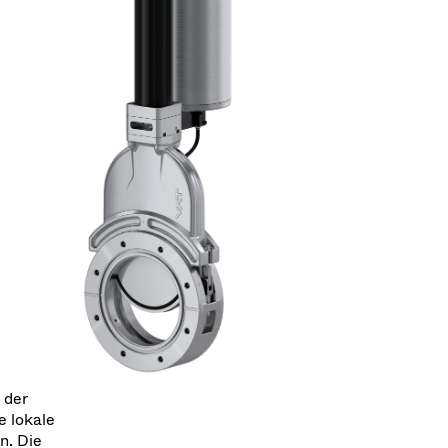
 der
e lokale
n. Die