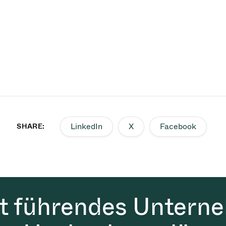
LinkedIn
X
Facebook
SHARE:
it führendes Untern