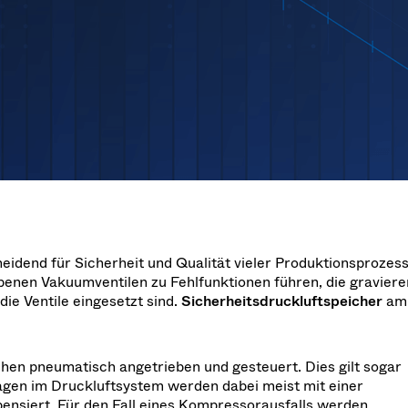
ation
nung
Fertigung von morgen.
Halbjahresabschluss 
le / Flutventile
 Semicon Taiwan 2026.
sation
Ad-hoc-Mitteilung gemäss Art.
ile
ng
Druck
che Gefriertrocknung
akuumventile
ienst
teme
chlagventile
sventile / Beam-Stopper-Ventile
etallventile
ferventile
heidend für Sicherheit und Qualität vieler Produktionsprozess
benen Vakuumventilen zu Fehlfunktionen führen, die gravier
ie Ventile eingesetzt sind.
Sicherheitsdruckluftspeicher
am 
en pneumatisch angetrieben und gesteuert. Dies gilt sogar
en im Druckluftsystem werden dabei meist mit einer
nsiert. Für den Fall eines Kompressorausfalls werden