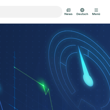
News
Deutsch
Menü
m-Transfertüren
m-Mehrventilbaugruppen
mventil-Designoptionen
Vakuumventilkatalog
AD HOC
JULI 22, 2026
INVESTOREN
AD HOC
mventil-Technologie
g zum
VAT Media Release on