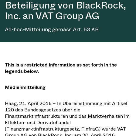
Beteiligung von BlackRock,
Vakuum-Transferventile
Inc. an VAT Group AG
Vakuum-Transfertüren
Ad-hoc-Mitteilung gemäss Art. 53 KR
Vakuum-Mehrventilbaugruppen
Vakuumventil-Designoptionen
ITER Vakuumventilkatalog
This is a restricted information as set forth in the
legends below.
Vakuumventil-Technologie
Medienmitteilung
Haag, 21. April 2016 – In Übereinstimmung mit Artikel
120 des Bundesgesetzes über die
Finanzmarktinfrastrukturen und das Marktverhalten im
Effekten- und Derivatehandel
(Finanzmarktinfrastrukturgesetz, FinfraG) wurde VAT
Group AG von BlackRock, Inc. am 20. April 2016