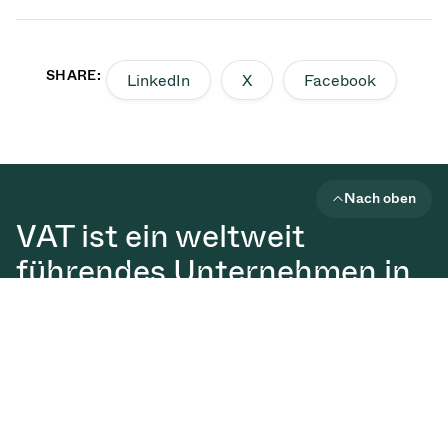
SHARE:
LinkedIn
X
Facebook
Nach oben
VAT ist ein weltweit
führendes Unternehmen in
der Entwicklung von
Hochvakuumlösungen, die
für die Herstellung von
Halbleitern, Displays und
digitalen Technologien