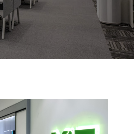
2026
Acquisition of Atonarp
 53 KR
Ad hoc announcement pursuant to Art. 53
LR