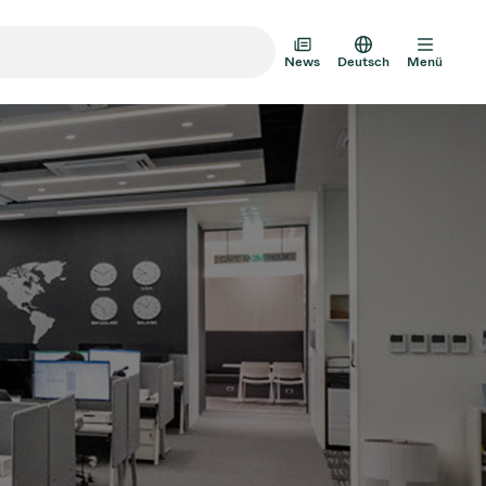
News
Deutsch
Menü
m-Transfertüren
m-Mehrventilbaugruppen
mventil-Designoptionen
Vakuumventilkatalog
AD HOC
JULI 22, 2026
INVESTOREN
AD HOC
mventil-Technologie
g zum
VAT Media Release on