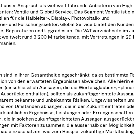
t unser Anspruch als weltweit führende Anbieterin von High
ten: Ventile und Global Service. Das Segment Ventile ist ein
en für die Halbleiter-, Display-, Photovoltaik- und
ie- und Forschungssektor. Global Service bietet den Kunden
le, Reparaturen und Upgrades an. Die VAT verzeichnete im J
 weltweit rund 3’200 Mitarbeitende, mit Vertretungen in 29
umänien.
 sind in ihrer Gesamtheit eingeschränkt, da es bestimmte Fa
lich von den erwarteten Ergebnissen abweichen. Alle hierin 
n (einschliesslich Aussagen, die die Worte «glauben», «plane
 Ausdrücke enthalten), sollten als zukunftsgerichtete Aussa
härent bekannte und unbekannte Risiken, Ungewissheiten un
 und von Umständen abhängen, die in der Zukunft eintreten od
tatsächlichen Ergebnisse, Leistungen oder Errungenschaften
 die in solchen zukunftsgerichteten Aussagen ausgedrückt o
ängen mit Faktoren zusammen, die ausserhalb der Möglichkei
enau einzuschätzen, wie zum Beispiel zukünftige Marktbedin