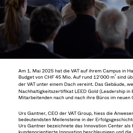
Investor Relations
Ion Implantin
Vacuum Dryin
Progress. at Semicon India
Tomorro
Pressure Relie
Research
Analyst cover
2026
2026
CVD
Vacuum Steril
Careers
Gas Dosing / 
Your applicati
Contact for i
OLED Inkjet P
Pharmaceutic
3 Position Va
News service
Supply Chain Management
Sub-fab Syst
Vacuum Check
Downloads
Fast Closing 
Vacuum All-Me
Glossary
Am 1. Mai 2025 hat die VAT auf ihrem Campus in Haa
Vacuum Trans
2
Budget von CHF 45 Mio. Auf rund 12’000 m
sind üb
Contact
der VAT unter einem Dach vereint. Das Gebäude, w
Nachhaltigkeitszertifikat LEED Gold (Leadership in 
Mitarbeitenden nach und nach ihre Büros im neuen
Urs Gantner, CEO der VAT Group, hiess die Anwesen
bedeutendsten Meilensteine in der Erfolgsgeschicht
Urs Gantner bezeichnete das Innovation Center als H
kundenorientierte Innovation beschleunigen und die e