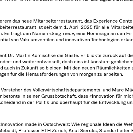
erem das neue Mitarbeiterrestaurant, das Experience Center
eiterrestaurant ist seit dem 1. April 2025 für alle Mitarbei
gen. Es trägt den Namen «Siegfried», eine Hommage an den F
ential von Vakuumventilen und innovativen Technologien erka
t Dr. Martin Komischke die Gäste. Er blickte zurück auf die
ändert und weiterentwickelt, doch eins ist konstant geblieben
d auch in Zukunft so bleiben: Mit den neuen Räumlichkeiten 
ngen für die Herausforderungen von morgen zu arbeiten.
, Vorsteher des Volkswirtschaftsdepartements, und Marc Mäc
 betonte in seiner Grussbotschaft, dass «Innovation für mich
scheidend in der Politik und überhaupt für die Entwicklung u
nnovation made in Ostschweiz: Wie regionale Ideen die Wel
eboldt, Professor ETH Zürich, Knut Siercks, Standortleiter