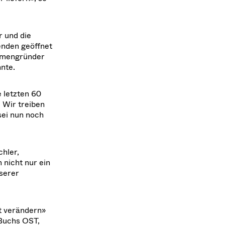
 und die
tenden geöffnet
irmengründer
nnte.
 letzten 60
: Wir treiben
sei nun noch
hler,
 nicht nur ein
nserer
t verändern»
 Buchs OST,