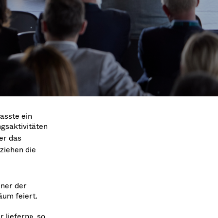
Acquisition of Atonarp
to Art. 53
Ad hoc announcement pursuant to Art. 53
LR
asste ein
gsaktivitäten
er das
ziehen die
iner der
äum feiert.
 liefern», so