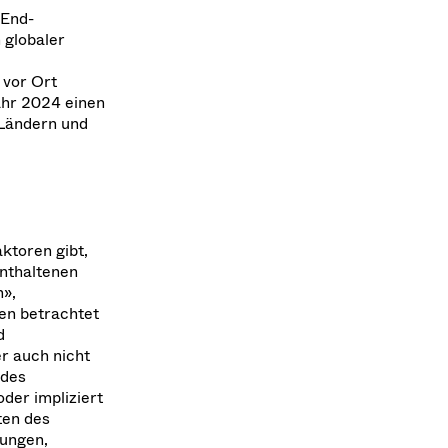
-End-
 globaler
 vor Ort
ahr 2024 einen
 Ländern und
ktoren gibt,
enthaltenen
n»,
gen betrachtet
d
er auch nicht
 des
der impliziert
ten des
gungen,