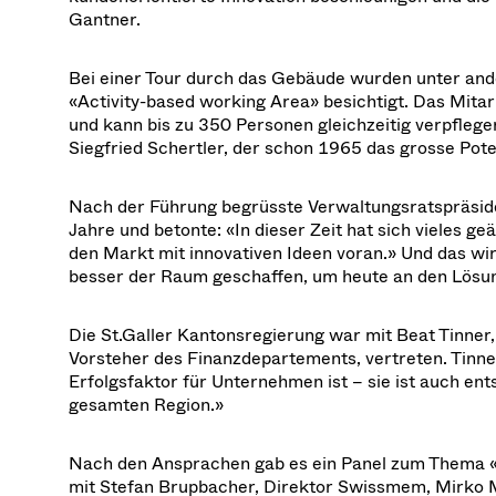
Gantner.
Bei einer Tour durch das Gebäude wurden unter and
«Activity-based working Area» besichtigt. Das Mitarb
und kann bis zu 350 Personen gleichzeitig verpfle
Siegfried Schertler, der schon 1965 das grosse Pot
Nach der Führung begrüsste Verwaltungsratspräsiden
Jahre und betonte: «In dieser Zeit hat sich vieles ge
den Markt mit innovativen Ideen voran.» Und das wir
besser der Raum geschaffen, um heute an den Lösu
Die St.Galler Kantonsregierung war mit Beat Tinner
Vorsteher des Finanzdepartements, vertreten. Tinner
Erfolgsfaktor für Unternehmen ist – sie ist auch ent
gesamten Region.»
Nach den Ansprachen gab es ein Panel zum Thema «I
mit Stefan Brupbacher, Direktor Swissmem, Mirko M