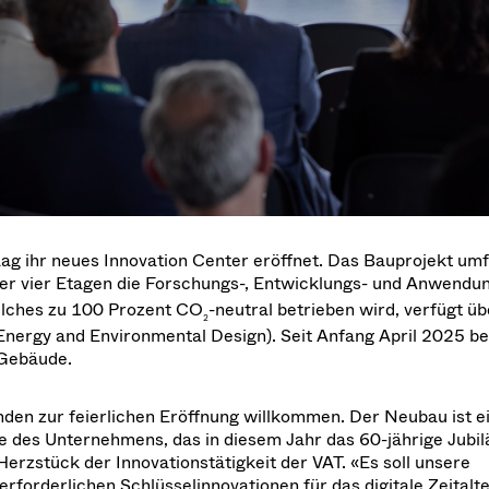
g
g
w at Semicon Taiwan
year 2026 Results
f / Venting Valves
age
ization
Ad hoc announcement pursuant 
Leak Valves
on
nvestors
LR
rinting
al Freeze Drying
cuum Valves
s
ems
 Valves
/ Beam Stopper Valves
tal Valves
g ihr neues Innovation Center eröffnet. Das Bauprojekt umf
fer Valves
er vier Etagen die Forschungs-, Entwicklungs- und Anwendun
elches zu 100 Prozent CO
-neutral betrieben wird, verfügt üb
2
Energy and Environmental Design). Seit Anfang April 2025 be
 Gebäude.
den zur feierlichen Eröffnung willkommen. Der Neubau ist e
e des Unternehmens, das in diesem Jahr das 60-jährige Jubil
erzstück der Innovationstätigkeit der VAT. «Es soll unsere
rforderlichen Schlüsselinnovationen für das digitale Zeitalter