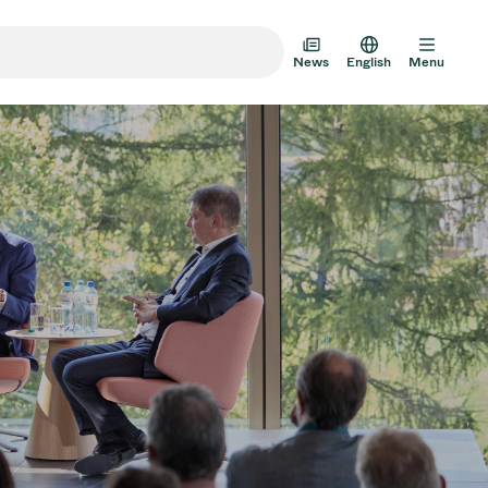
News
English
Menu
m Transfer Doors
 Multi-Valve Units
m Valve Design Options
alve Catalog
AD HOC
JUL 22, 2026
INVESTORS
AD HOC
m Valves Technologies
Half-
VAT Media Release on